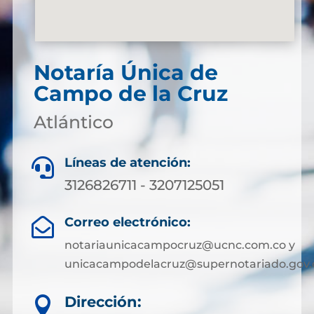
Notaría Única de
Campo de la Cruz
Atlántico
Líneas de atención:

3126826711 - 3207125051
Correo electrónico:

notariaunicacampocruz@ucnc.com.co y
unicacampodelacruz@supernotariado.gov.
Dirección:
