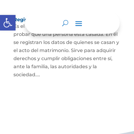
Abrir barra de herramientas
Registro Civil de Matrimonio
Es el documento público necesario para
probar que una persona está casada. En él
se registran los datos de quienes se casan y
el acto del matrimonio. Sirve para adquirir
derechos y cumplir obligaciones entre sí,
ante la familia, las autoridades y la
sociedad....