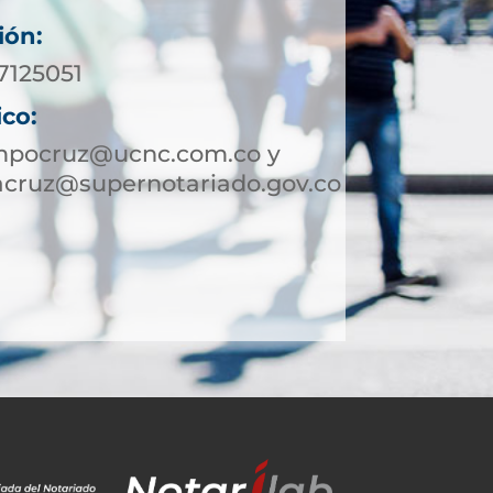
ión:
7125051
ico:
mpocruz@ucnc.com.co y
cruz@supernotariado.gov.co
4