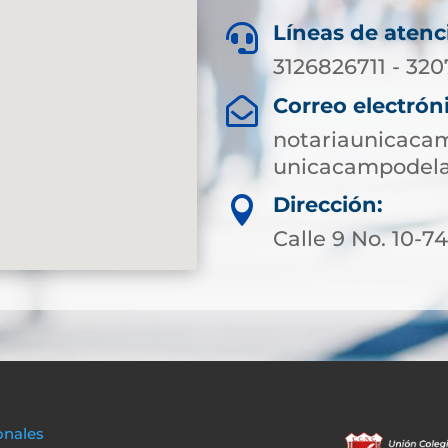
Líneas de atenc

3126826711 - 320
Correo electrón

notariaunicaca
unicacampodela
Dirección:

Calle 9 No. 10-7
onales