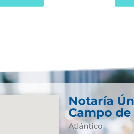
Notaría Ún
Campo de 
Atlántico