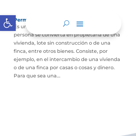
Abrir barra de herramientas
Permuta de Inmuebles
Es uno de los contratos para que una
persona se convierta en propietaria de una
vivienda, lote sin construcción o de una
finca, entre otros bienes. Consiste, por
ejemplo, en el intercambio de una vivienda
o de una finca por casas o cosas y dinero.
Para que sea una...