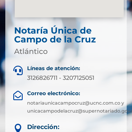
Notaría Única de
Campo de la Cruz
Atlántico
Líneas de atención:

3126826711 - 3207125051
Correo electrónico:

notariaunicacampocruz@ucnc.com.co y
unicacampodelacruz@supernotariado.gov.
Dirección:
