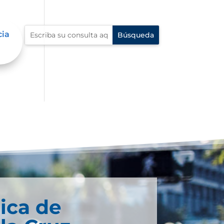
cia
ica de