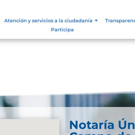
siones que puede afectar al
Atención y servicios a la ciudadanía
Transparen
Participa
Notaría Ún