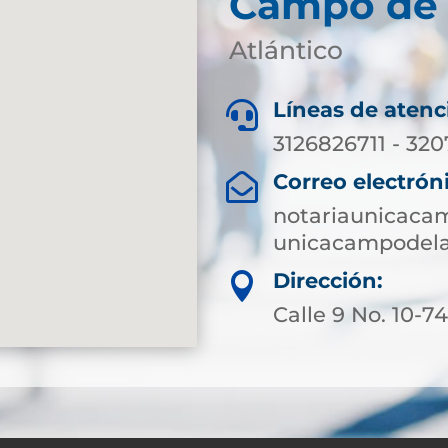
Campo de 
Atlántico
Líneas de atenc

3126826711 - 320
Correo electrón

notariaunicaca
unicacampodela
Dirección:

Calle 9 No. 10-7