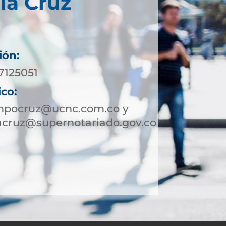
la Cruz
ión:
7125051
ico:
mpocruz@ucnc.com.co y
cruz@supernotariado.gov.co
4