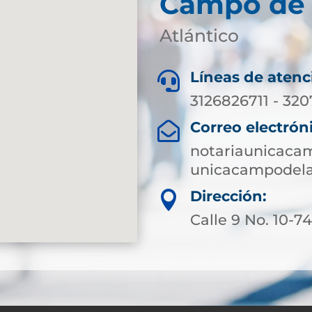
Campo de 
Atlántico
Líneas de atenc

3126826711 - 320
Correo electrón

notariaunicaca
unicacampodela
Dirección:

Calle 9 No. 10-7