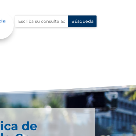
cia
ica de