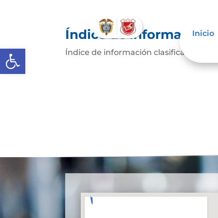
Índice de información c
Inicio
Abrir barra de herramientas
Índice de información clasificada y r