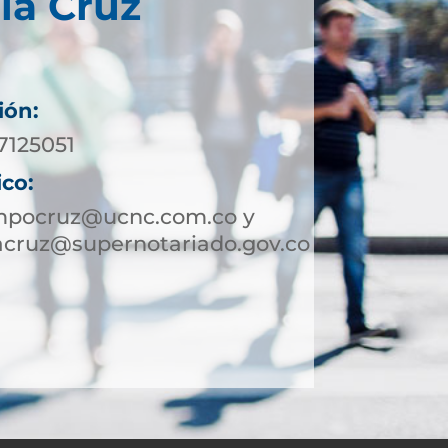
la Cruz
ión:
7125051
ico:
mpocruz@ucnc.com.co y
cruz@supernotariado.gov.co
4