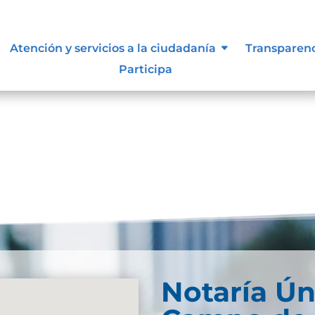
lasificada y reservada
Atención y servicios a la ciudadanía
Transparen
Participa
eservadaDescarga
Notaría Ún