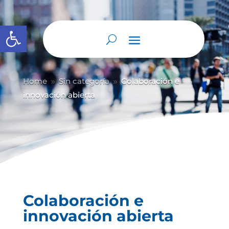
Abrir barra de herramientas
Home
Sin categoría
Colaboración e
9
9
innovación abierta
Colaboración e
innovación abierta