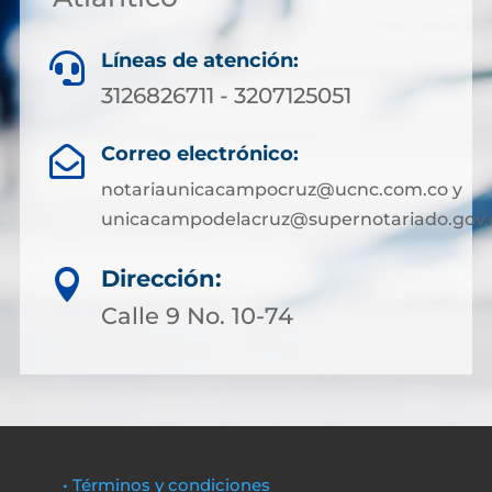
Líneas de atención:

3126826711 - 3207125051
Correo electrónico:

notariaunicacampocruz@ucnc.com.co y
unicacampodelacruz@supernotariado.gov.
Dirección:

Calle 9 No. 10-74
• Términos y condiciones