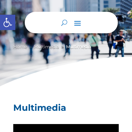
Abrir barra de herramientas
Home
Multimedia
Multimedia
9
9
Multimedia