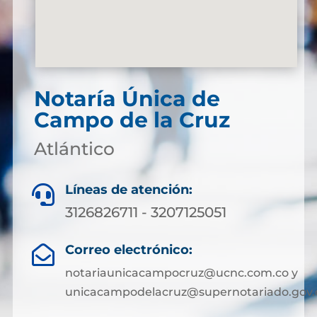
Notaría Única de
Campo de la Cruz
Atlántico
Líneas de atención:

3126826711 - 3207125051
Correo electrónico:

notariaunicacampocruz@ucnc.com.co y
unicacampodelacruz@supernotariado.gov.