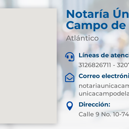
Notaría Ún
Campo de 
Atlántico
Líneas de atenc

3126826711 - 320
Correo electrón

notariaunicaca
unicacampodela
Dirección:

Calle 9 No. 10-7