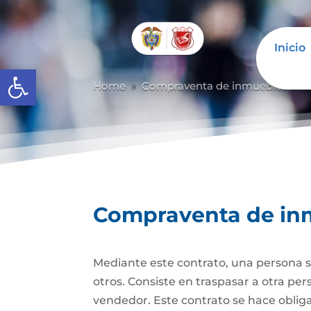
Inicio
Abrir barra de herramientas
Home
Compraventa de inmuebles
C
9
9
Compraventa de in
Mediante este contrato, una persona se
otros. Consiste en traspasar a otra p
vendedor. Este contrato se hace obli