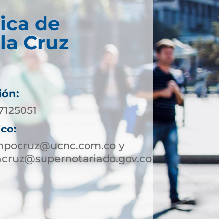
ica de
la Cruz
ión:
7125051
ico:
mpocruz@ucnc.com.co y
cruz@supernotariado.gov.co
4