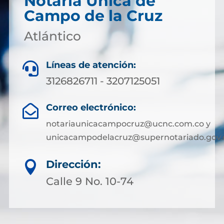
Notaría Única de
Campo de la Cruz
Atlántico
Líneas de atención:

3126826711 - 3207125051
Correo electrónico:

notariaunicacampocruz@ucnc.com.co y
unicacampodelacruz@supernotariado.gov.
Dirección:

Calle 9 No. 10-74