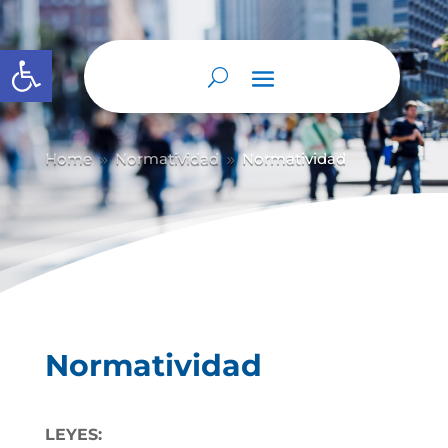
Abrir barra de herramientas
Home
Normatividad
Normatividad
9
9
Normatividad
LEYES: