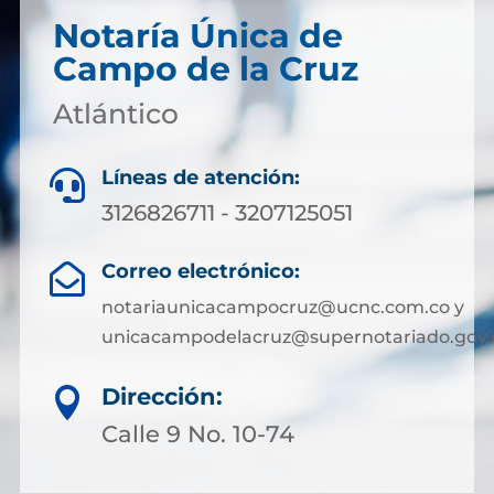
Notaría Única de
Campo de la Cruz
Atlántico
Líneas de atención:

3126826711 - 3207125051
Correo electrónico:

notariaunicacampocruz@ucnc.com.co y
unicacampodelacruz@supernotariado.gov.
Dirección:

Calle 9 No. 10-74