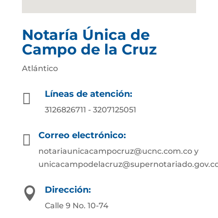
Notaría Única de
Campo de la Cruz
Atlántico
Líneas de atención:

3126826711 - 3207125051
Correo electrónico:

notariaunicacampocruz@ucnc.com.co y
unicacampodelacruz@supernotariado.gov.c
Dirección:

Calle 9 No. 10-74